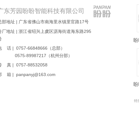
广东芳园盼盼智能科技有限公司
总部地址 | 广东省佛山市南海里水镇里官路17号
分厂地址 | 浙江省绍兴上虞区沥海街道海东路295
号
盼
电 话 | 0757-66848666（总部）
0575-89987217（杭州分部）
传 真 | 0757-88532058
邮 箱 | panpanyj@163.com
盼
特